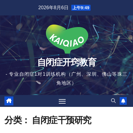
跳
2026年8月6日
上午9:49
至
内
容
自闭症开窍教育
- 专业自闭症1对1训练机构（广州、深圳、佛山等珠三
角地区）
分类：
自闭症干预研究