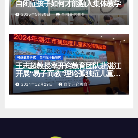
自闭症孩子如何才能融入集体教学
2025年5月30日
自闭开窍教育
特殊教育研究
自闭症干预研究
王志超教授率开窍教育团队赴湛江
开展“易子而教”理论孤独症儿童家
长培训活动
2024年12月29日
自闭开窍教育