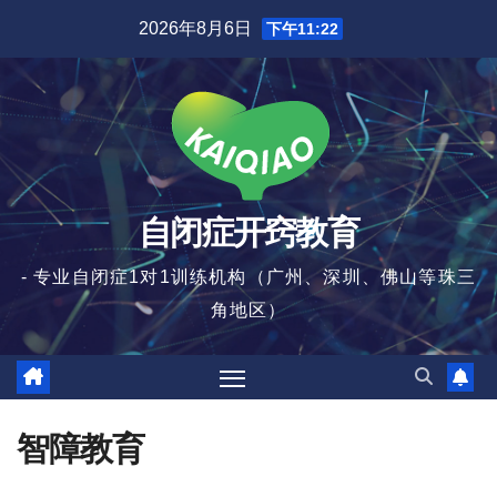
跳
2026年8月6日
下午11:22
至
内
容
自闭症开窍教育
- 专业自闭症1对1训练机构（广州、深圳、佛山等珠三
角地区）
智障教育