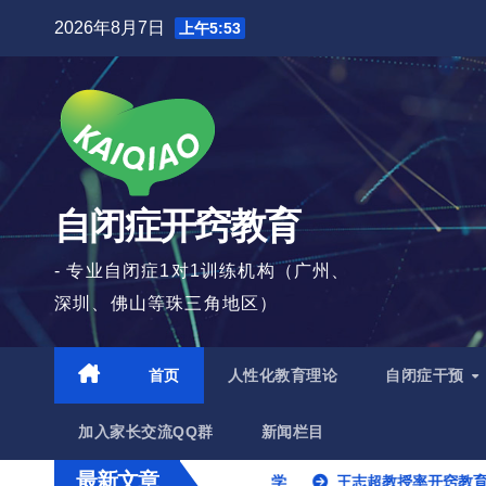
跳
2026年8月7日
上午5:53
至
内
容
自闭症开窍教育
- 专业自闭症1对1训练机构（广州、
深圳、佛山等珠三角地区）
首页
人性化教育理论
自闭症干预
加入家长交流QQ群
新闻栏目
最新文章
子如何才能融入集体教学
王志超教授率开窍教育团队赴湛江开展“