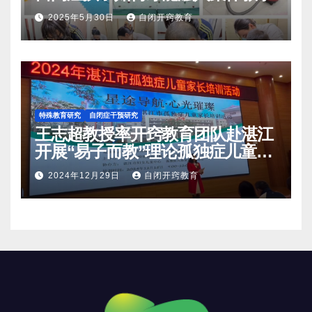
2025年5月30日
自闭开窍教育
特殊教育研究
自闭症干预研究
王志超教授率开窍教育团队赴湛江
开展“易子而教”理论孤独症儿童家
长培训活动
2024年12月29日
自闭开窍教育