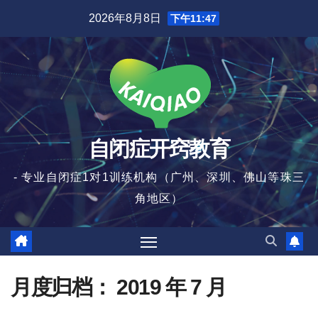
跳
2026年8月8日
下午11:47
至
内
容
自闭症开窍教育
- 专业自闭症1对1训练机构（广州、深圳、佛山等珠三
角地区）
月度归档：
2019 年 7 月