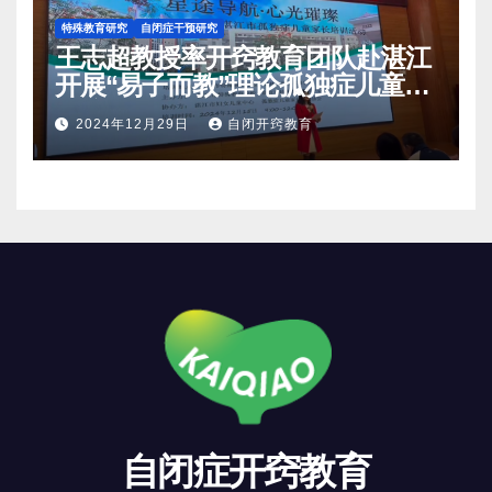
特殊教育研究
自闭症干预研究
王志超教授率开窍教育团队赴湛江
开展“易子而教”理论孤独症儿童家
长培训活动
2024年12月29日
自闭开窍教育
自闭症开窍教育