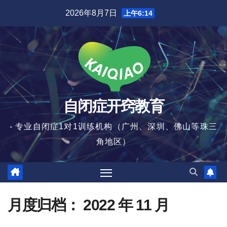
跳
2026年8月7日
上午6:14
至
内
容
自闭症开窍教育
- 专业自闭症1对1训练机构（广州、深圳、佛山等珠三
角地区）
月度归档：
2022 年 11 月