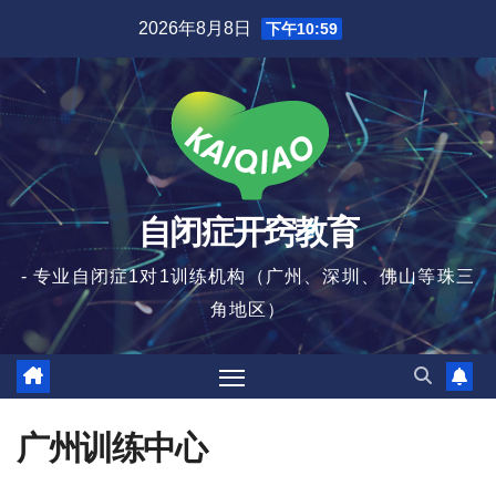
跳
2026年8月8日
下午10:59
至
内
容
自闭症开窍教育
- 专业自闭症1对1训练机构（广州、深圳、佛山等珠三
角地区）
广州训练中心