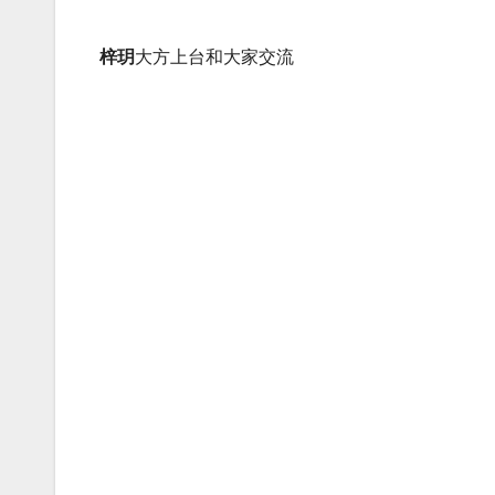
梓玥
大方上台和大家交流