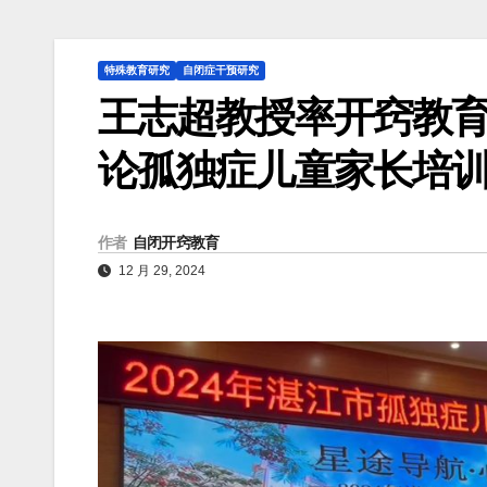
特殊教育研究
自闭症干预研究
王志超教授率开窍教育
论孤独症儿童家长培
作者
自闭开窍教育
12 月 29, 2024