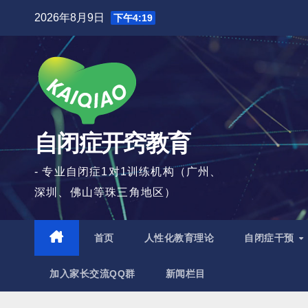
跳
2026年8月9日
下午4:19
至
内
容
自闭症开窍教育
- 专业自闭症1对1训练机构（广州、
深圳、佛山等珠三角地区）
首页
人性化教育理论
自闭症干预
加入家长交流QQ群
新闻栏目