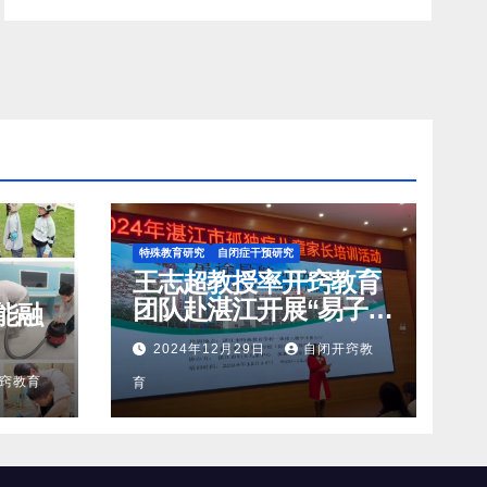
特殊教育研究
自闭症干预研究
王志超教授率开窍教育
团队赴湛江开展“易子而
能融
教”理论孤独症儿童家长
2024年12月29日
自闭开窍教
培训活动
窍教育
育