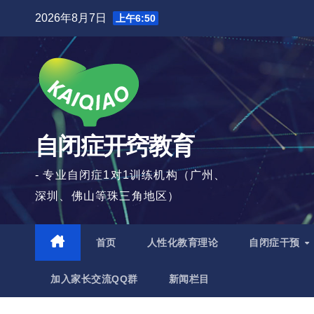
跳
2026年8月7日
上午6:50
至
内
容
自闭症开窍教育
- 专业自闭症1对1训练机构（广州、
深圳、佛山等珠三角地区）
首页
人性化教育理论
自闭症干预
加入家长交流QQ群
新闻栏目