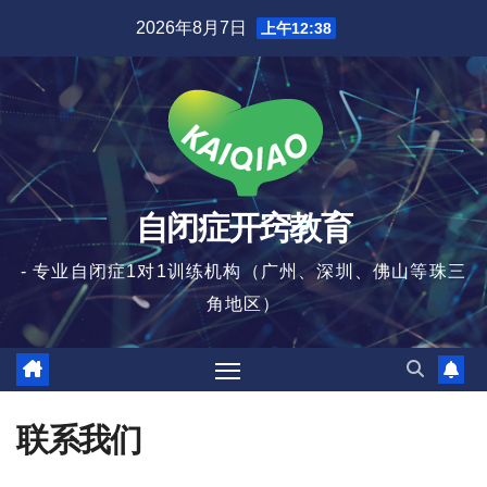
跳
2026年8月7日
上午12:38
至
内
容
自闭症开窍教育
- 专业自闭症1对1训练机构（广州、深圳、佛山等珠三
角地区）
联系我们