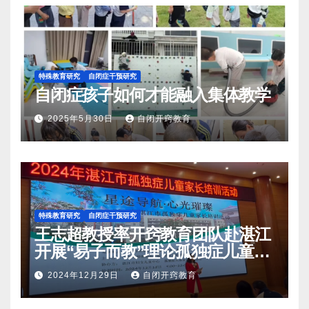
特殊教育研究
自闭症干预研究
自闭症孩子如何才能融入集体教学
2025年5月30日
自闭开窍教育
特殊教育研究
自闭症干预研究
王志超教授率开窍教育团队赴湛江
开展“易子而教”理论孤独症儿童家
长培训活动
2024年12月29日
自闭开窍教育